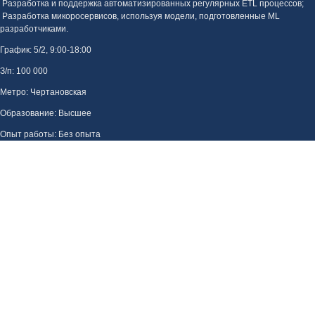
Разработка и поддержка автоматизированных регулярных ETL процессов;
Разработка микоросервисов, используя модели, подготовленные ML
разработчиками.
График: 5/2, 9:00-18:00
З/п: 100 000
Метро: Чертановская
Образование: Высшее
Опыт работы: Без опыта