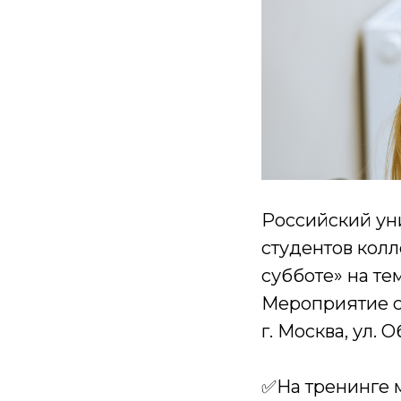
Российский уни
студентов кол
субботе» на те
Мероприятие со
г. Москва, ул. О
✅На тренинге м