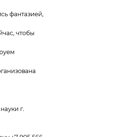
сь фантазией,
йчас, чтобы
ируем
рганизована
науки г.