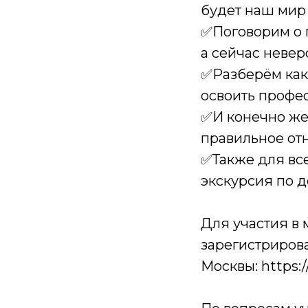
будет наш мир 
✅Поговорим о п
а сейчас неве
✅Разберём как
освоить профе
✅И конечно же
правильное от
✅Также для все
экскурсия по д
Для участия в
зарегистрирова
Москвы: https: